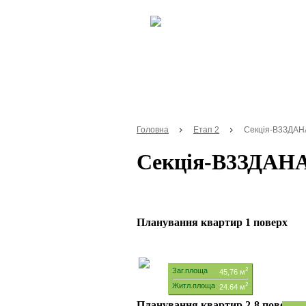
Головна
Етап 2
Секція-В3ЗДАН
Секція-В3ЗДАН
Планування квартир 1 поверх
Заг.площа
2
45,76 м
Житл.площа
2
24.64 м
Планування квартир 2-8 поверхи