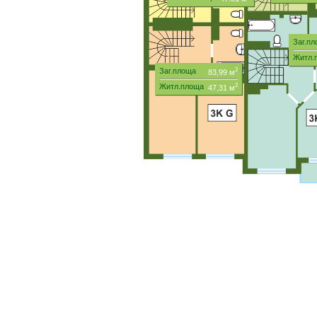
Заг.п
Житл
Заг.площа
2
83,99 м
Житл.площа
2
47,31 м