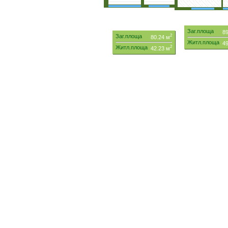
Заг.площа
89
Заг.площа
2
80.24 м
Житл.площа
49
Житл.площа
2
42.23 м