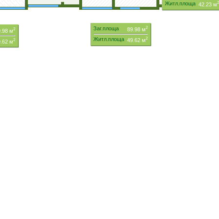
Житл.площа
2
42.23 м
Заг.площа
2
89.98 м
2
.98 м
Житл.площа
2
49.62 м
2
.62 м